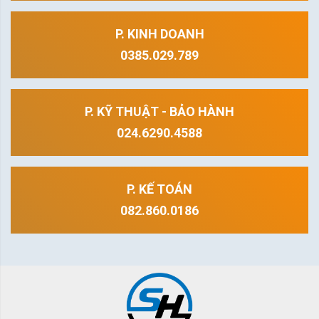
P. KINH DOANH
0385.029.789
P. KỸ THUẬT - BẢO HÀNH
024.6290.4588
P. KẾ TOÁN
082.860.0186