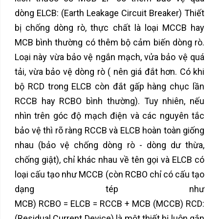
dòng ELCB: (Earth Leakage Circuit Breaker) Thiết
bị chống dòng rò, thực chất là loại MCCB hay
MCB bình thường có thêm bộ cảm biến dòng rò.
Loại này vừa bảo vệ ngắn mạch, vửa bảo vệ quá
tải, vừa bảo vệ dòng rò ( nên giá đắt hơn. Có khi
bộ RCD trong ELCB còn đắt gấp hàng chục lần
RCCB hay RCBO bình thường). Tuy nhiên, nếu
nhìn trên góc độ mạch điện và các nguyên tắc
bảo vệ thì rõ ràng RCCB và ELCB hoàn toàn giống
nhau (bảo vệ chống dòng rò - dòng dư thừa,
chống giật), chỉ khác nhau về tên gọi và ELCB có
loại cấu tạo như MCCB (còn RCBO chỉ có cấu tạo
dạng tép như
MCB) RCBO = ELCB = RCCB + MCB (MCCB) RCD:
(Residual Current Device) là một thiết bị luôn gắn