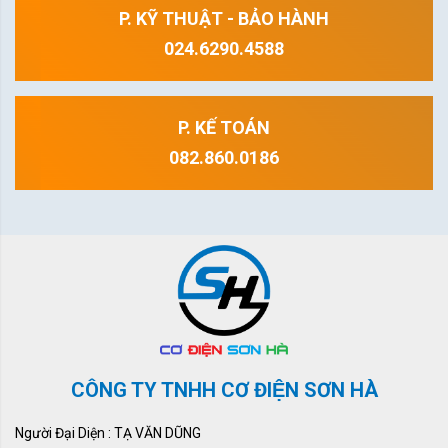
P. KỸ THUẬT - BẢO HÀNH
024.6290.4588
P. KẾ TOÁN
082.860.0186
CÔNG TY TNHH CƠ ĐIỆN SƠN HÀ
Người Đại Diện : TẠ VĂN DŨNG