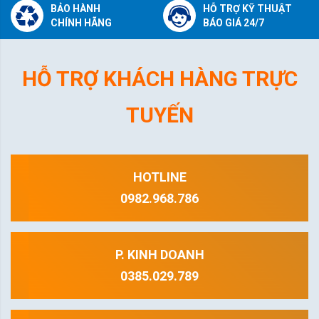
BẢO HÀNH
HỖ TRỢ KỸ THUẬT
CHÍNH HÃNG
BÁO GIÁ 24/7
HỖ TRỢ KHÁCH HÀNG TRỰC
TUYẾN
HOTLINE
0982.968.786
P. KINH DOANH
0385.029.789