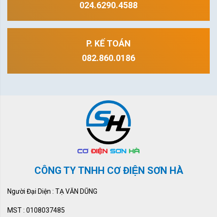
024.6290.4588
P. KẾ TOÁN
082.860.0186
CÔNG TY TNHH CƠ ĐIỆN SƠN HÀ
Người Đại Diện : TẠ VĂN DŨNG
MST : 0108037485