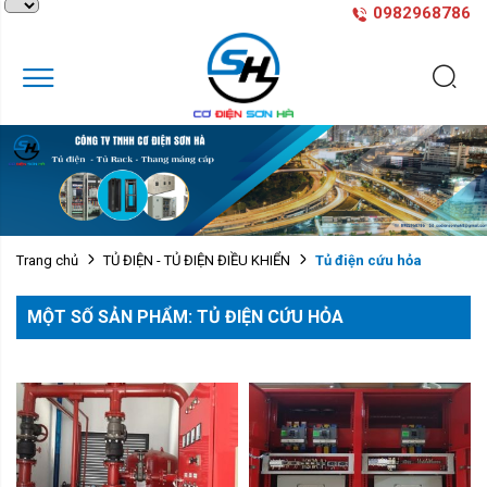
0982968786
Tủ điện cứu hỏa
Trang chủ
TỦ ĐIỆN - TỦ ĐIỆN ĐIỀU KHIỂN
MỘT SỐ SẢN PHẨM: TỦ ĐIỆN CỨU HỎA