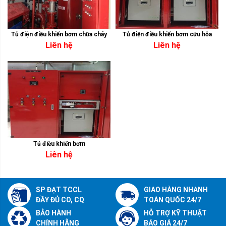
Tủ điện điều khiển bơm chữa cháy
Tủ điện điều khiển bơm cứu hỏa
Liên hệ
Liên hệ
Tủ điều khiển bơm
Liên hệ
SP ĐẠT TCCL
GIAO HÀNG NHANH
ĐẦY ĐỦ CO, CQ
TOÀN QUỐC 24/7
BẢO HÀNH
HỖ TRỢ KỸ THUẬT
CHÍNH HÃNG
BÁO GIÁ 24/7