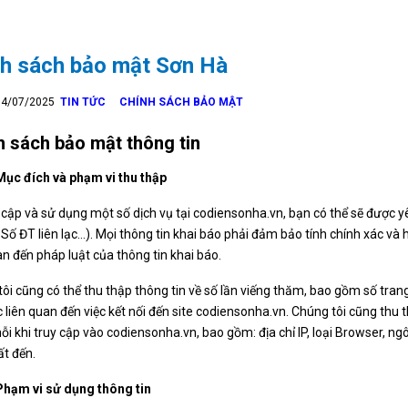
nh sách bảo mật Sơn Hà
 14/07/2025
TIN TỨC
CHÍNH SÁCH BẢO MẬT
h sách bảo mật thông tin
Mục đích và phạm vi thu thập
 cập và sử dụng một số dịch vụ tại codiensonha.vn, bạn có thể sẽ được yê
 Số ĐT liên lạc…). Mọi thông tin khai báo phải đảm bảo tính chính xác và
an đến pháp luật của thông tin khai báo.
ôi cũng có thể thu thập thông tin về số lần viếng thăm, bao gồm số trang
c liên quan đến việc kết nối đến site codiensonha.vn. Chúng tôi cũng thu
i khi truy cập vào codiensonha.vn, bao gồm: địa chỉ IP, loại Browser, n
ất đến.
Phạm vi sử dụng thông tin