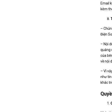
Email k
kèm the
– Chúng
Điện Sơ
– Nội d
quảng c
của bên
về nội 
– Vì vậ
như tin
khác t
Quyề