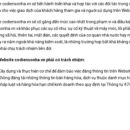
 codiensonha.vn sẽ tiến hành triển khai và hợp tác với các đối tác trong 
 cho việc giao dịch của khách hàng tham gia và người sử dụng trên Web
 codiensonha.vn sẽ cố gắng đến mức cao nhất trong phạm vi và điều kiện
onha.vn và khắc phục các sự cố như: sự cố kỹ thuật về máy móc, lỗi ph
ng xã hội, thiên tai, mất điện, các quyết định của cơ quan nhà nước hay
y ra nằm ngoài khả năng kiểm soát, là những trường hợp bất khả kháng m
hải chịu trách nhiệm liên đới.
Website codiensonha.vn phải có trách nhiệm:
Xây dựng và thực hiện cơ chế để đảm bảo việc đăng thông tin trên Websi
Không đăng tải những thông tin bán hàng hóa, dịch vụ thuộc danh mục h
pháp luật và hàng hóa hạn chế kinh doanh theo quy định tại Thông tư 4