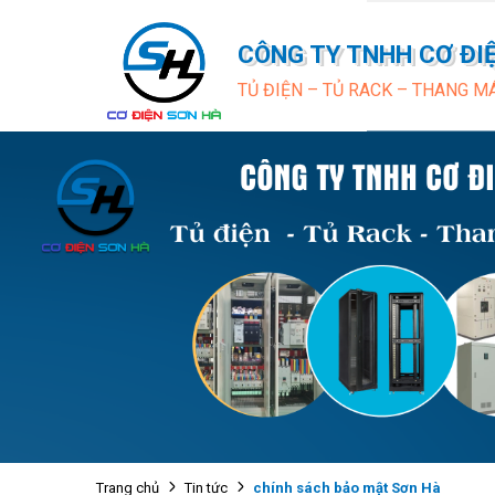
CÔNG TY TNHH CƠ ĐI
TỦ ĐIỆN – TỦ RACK – THANG M
chính sách bảo mật Sơn Hà
Trang chủ
Tin tức