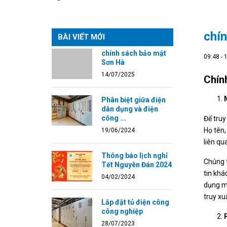
chí
BÀI VIẾT MỚI
chính sách bảo mật
09:48 -
Sơn Hà
14/07/2025
Chín
Phân biệt giữa điện
dân dụng và điện
công ...
Để truy
Họ tên,
19/06/2024
liên qu
Thông báo lịch nghỉ
Chúng t
Tết Nguyên Đán 2024
tin khá
04/02/2024
dụng mỗ
truy xu
Lắp đặt tủ điện công
công nghiệp
28/07/2023