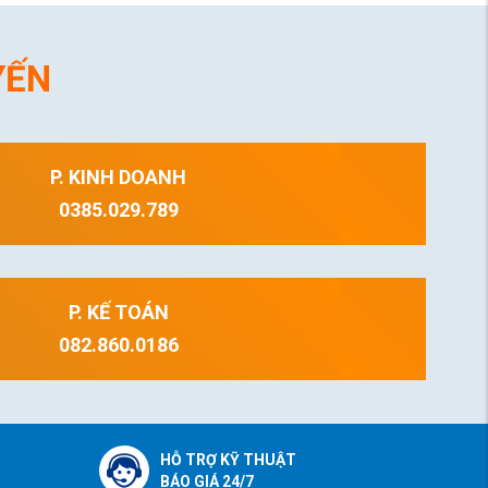
YẾN
P. KINH DOANH
0385.029.789
P. KẾ TOÁN
082.860.0186
HỖ TRỢ KỸ THUẬT
BÁO GIÁ 24/7