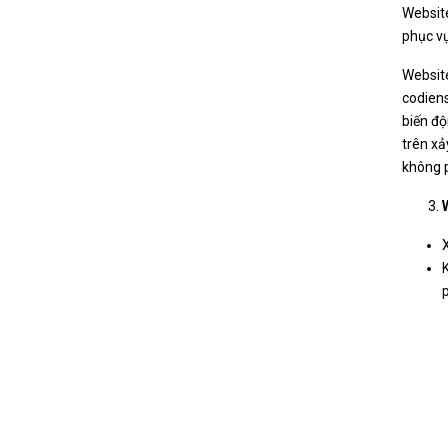
Website
phục vụ
Website
codiens
biến độ
trên xả
không p