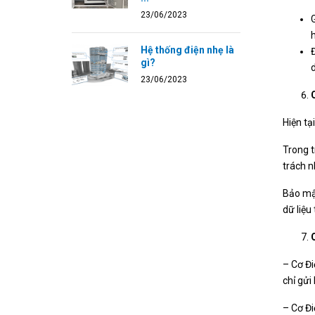
23/06/2023
h
Hệ thống điện nhẹ là
gì?
23/06/2023
Hiện tạ
Trong t
trách n
Bảo mật
dữ liệu
– Cơ Đi
chỉ gửi
– Cơ Đi