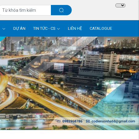
M
DỰ ÁN
TIN TỨC - CS
LIÊN HỆ
CATALOGUE