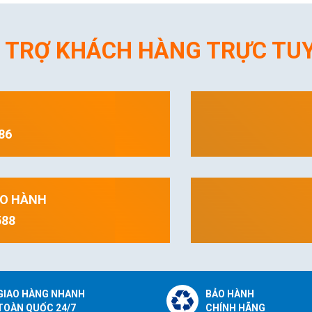
 TRỢ KHÁCH HÀNG TRỰC TU
86
ẢO HÀNH
588
GIAO HÀNG NHANH
BẢO HÀNH
TOÀN QUỐC 24/7
CHÍNH HÃNG