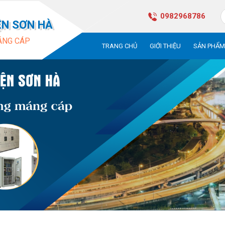
0982968786
ỆN SƠN HÀ
ÁNG CÁP
TRANG CHỦ
GIỚI THIỆU
SẢN PHẨ