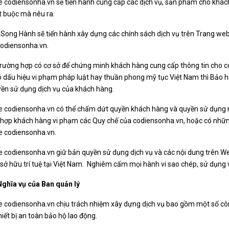
 codiensonha.vn sẽ tiến hành cung cấp các dịch vụ, sản phẩm cho khách
t buộc mà nêu ra.
Song Hành sẽ tiến hành xây dựng các chính sách dịch vụ trên Trang web
codiensonha.vn.
rường hợp có cơ sở để chứng minh khách hàng cung cấp thông tin cho co
ó dấu hiệu vi phạm pháp luật hay thuần phong mỹ tục Việt Nam thì Bảo
ền sử dụng dịch vụ của khách hàng.
e codiensonha.vn có thể chấm dứt quyền khách hàng và quyền sử dụng m
 hợp khách hàng vi phạm các Quy chế của codiensonha.vn, hoặc có nhữn
e codiensonha.vn.
 codiensonha.vn giữ bản quyền sử dụng dịch vụ và các nội dung trên We
sở hữu trí tuệ tại Việt Nam. Nghiêm cấm mọi hành vi sao chép, sử dụng 
Nghĩa vụ của Ban quản lý
 codiensonha.vn chịu trách nhiệm xây dựng dịch vụ bao gồm một số công
hiết bị an toàn bảo hộ lao động.