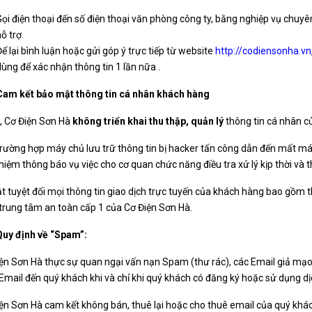
Gọi điện thoại đến số điện thoại văn phòng công ty, bằng nghiệp vụ chuyê
ỗ trợ.
Để lại bình luận hoặc gửi góp ý trực tiếp từ website
http://codiensonha.vn
dùng để xác nhận thông tin 1 lần nữa .
Cam kết bảo mật thông tin cá nhân khách hàng
i, Cơ Điện Sơn Hà
không triển khai thu thập, quản lý
thông tin cá nhân 
rường hợp máy chủ lưu trữ thông tin bị hacker tấn công dẫn đến mất má
hiệm thông báo vụ việc cho cơ quan chức năng điều tra xử lý kịp thời và
 tuyệt đối mọi thông tin giao dịch trực tuyến của khách hàng bao gồm t
 trung tâm an toàn cấp 1 của Cơ Điện Sơn Hà.
Quy định về “Spam”:
ện Sơn Hà thực sự quan ngại vấn nạn Spam (thư rác), các Email giả mạo d
 Email đến quý khách khi và chỉ khi quý khách có đăng ký hoặc sử dụng dị
ện Sơn Hà cam kết không bán, thuê lại hoặc cho thuê email của quý khá