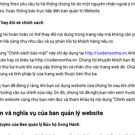
hông theo yêu cầu từ hệ thống chúng tôi do một nguyên nhân ngoài ý muố
o, hoặc thông báo trực tiếp đến ban quản trị Website.
Thay đổi về chính sách:
 tôi hoàn toàn có thể thay đổi nội dung trong trang này mà không cần p
n Hà cũng như nhu cầu và sự phản hồi từ khách hàng nếu có.
ung “Chính sách bảo mật” này chỉ áp dụng tại
http://codiensonha.vn
, kh
áo hay có links tại http://codiensonha.vn. Chúng tôi khuyến khích bạn 
 thứ ba trước khi cung cấp thông tin cá nhân cho các trang web đó. Chú
dung và tính pháp lý của trang web thuộc bên thứ ba.
y, bạn đã đồng ý rằng, khi bạn sử dụng website của chúng tôi sau khi ch
 tưởng vào sự chỉnh sửa này. Do đó, chúng tôi đề nghị bạn nên xem trước
rên website cũng như bạn nên đọc và tham khảo kỹ nội dung “Chính sách
n và nghĩa vụ của ban quản lý website
Quyền của Ban quản lý Bảo hộ Song Hành: