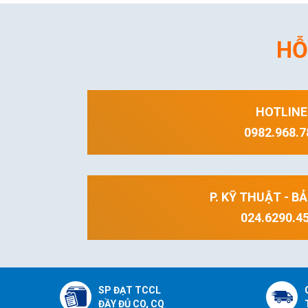
HỖ
HOTLINE
0982.968.7
P. KỸ THUẬT - B
024.6290.4
SP ĐẠT TCCL
ĐẦY ĐỦ CO, CQ