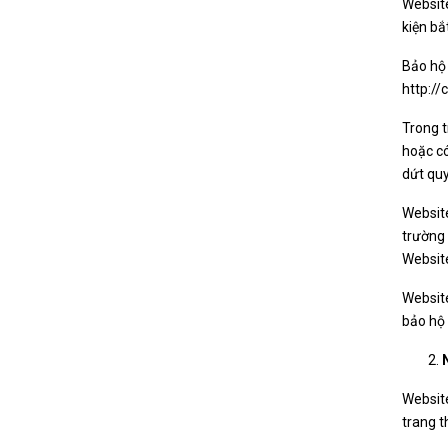
Website
kiện bắ
Bảo hộ 
http://
Trong t
hoặc c
dứt quy
Websit
trường
Websit
Website
bảo hộ 
Website
trang t