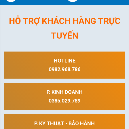
HỖ TRỢ KHÁCH HÀNG TRỰC
TUYẾN
HOTLINE
0982.968.786
P. KINH DOANH
0385.029.789
P. KỸ THUẬT - BẢO HÀNH