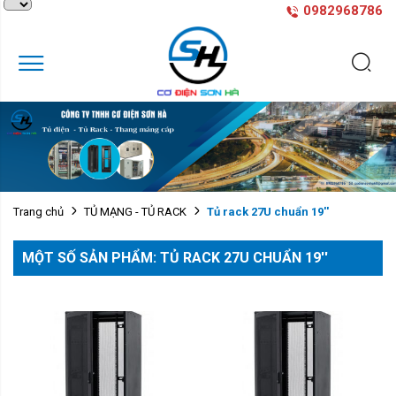
0982968786
Tủ rack 27U chuẩn 19''
Trang chủ
TỦ MẠNG - TỦ RACK
MỘT SỐ SẢN PHẨM: TỦ RACK 27U CHUẨN 19''