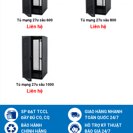
Tủ mạng 27u sâu 600
Tủ mạng 27u sâu 800
Liên hệ
Liên hệ
Tủ mạng 27u sâu 1000
Liên hệ
SP ĐẠT TCCL
GIAO HÀNG NHANH
ĐẦY ĐỦ CO, CQ
TOÀN QUỐC 24/7
BẢO HÀNH
HỖ TRỢ KỸ THUẬT
CHÍNH HÃNG
BÁO GIÁ 24/7