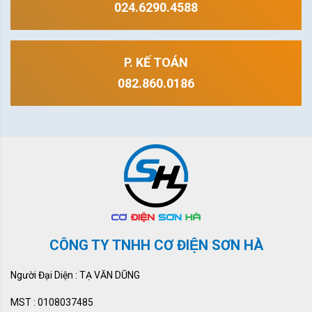
024.6290.4588
P. KẾ TOÁN
082.860.0186
CÔNG TY TNHH CƠ ĐIỆN SƠN HÀ
Người Đại Diện : TẠ VĂN DŨNG
MST : 0108037485