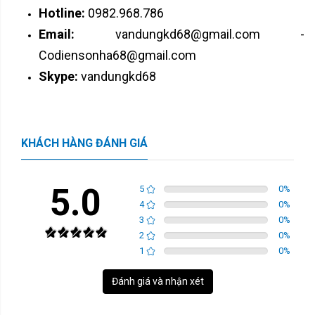
Hotline:
0982.968.786
Email:
vandungkd68@gmail.com -
Codiensonha68@gmail.com
Skype:
vandungkd68
KHÁCH HÀNG ĐÁNH GIÁ
5.0
5
0
%
4
0
%
3
0
%
2
0
%
1
0
%
Đánh giá và nhận xét