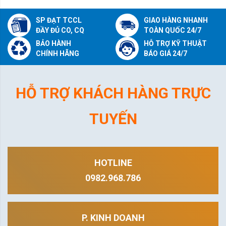
SP ĐẠT TCCL
GIAO HÀNG NHANH
ĐẦY ĐỦ CO, CQ
TOÀN QUỐC 24/7
BẢO HÀNH
HỖ TRỢ KỸ THUẬT
CHÍNH HÃNG
BÁO GIÁ 24/7
HỖ TRỢ KHÁCH HÀNG TRỰC
TUYẾN
HOTLINE
0982.968.786
P. KINH DOANH