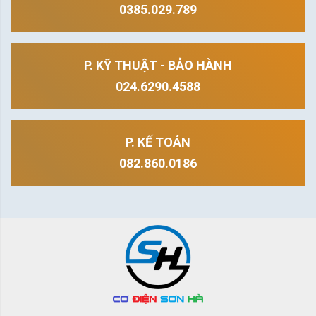
0385.029.789
P. KỸ THUẬT - BẢO HÀNH
024.6290.4588
P. KẾ TOÁN
082.860.0186