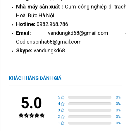
Nhà máy sản xuất :
Cụm công nghiệp di trạch
Hoài Đức Hà Nội
Hotline:
0982.968.786
Email:
vandungkd68@gmail.com -
Codiensonha68@gmail.com
Skype:
vandungkd68
KHÁCH HÀNG ĐÁNH GIÁ
5.0
5
0
%
4
0
%
3
0
%
2
0
%
1
0
%