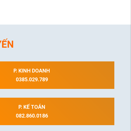
YẾN
P. KINH DOANH
0385.029.789
P. KẾ TOÁN
082.860.0186