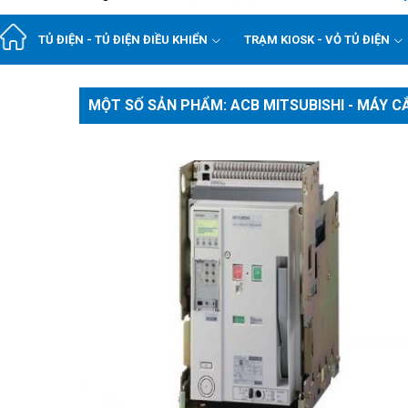
TỦ ĐIỆN - TỦ ĐIỆN ĐIỀU KHIỂN
TRẠM KIOSK - VỎ TỦ ĐIỆN
MỘT SỐ SẢN PHẨM: ACB MITSUBISHI - MÁY C