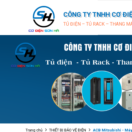
CÔNG TY TNHH CƠ ĐI
TỦ ĐIỆN – TỦ RACK – THANG M
ACB Mitsubishi - Máy
Trang chủ
THIẾT BỊ BẢO VỆ ĐIỆN