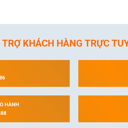
 TRỢ KHÁCH HÀNG TRỰC TU
86
ẢO HÀNH
588