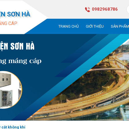
0982968786
ỆN SƠN HÀ
ÁNG CÁP
TRANG CHỦ
GIỚI THIỆU
SẢN PHẨ
 cắt không khí