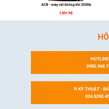
ACB - máy cắt không khí 2500A
Liên hệ
HỖ
HOTLINE
0982.968.7
P. KỸ THUẬT - B
024.6290.4