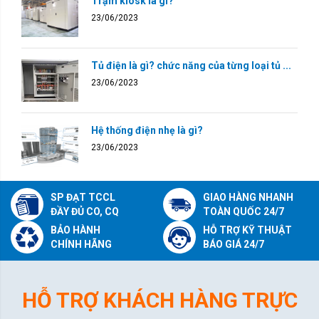
Trạm kiosk là gì?
23/06/2023
Tủ điện là gì? chức năng của từng loại tủ ...
23/06/2023
Hệ thống điện nhẹ là gì?
23/06/2023
SP ĐẠT TCCL
GIAO HÀNG NHANH
ĐẦY ĐỦ CO, CQ
TOÀN QUỐC 24/7
BẢO HÀNH
HỖ TRỢ KỸ THUẬT
CHÍNH HÃNG
BÁO GIÁ 24/7
HỖ TRỢ KHÁCH HÀNG TRỰC