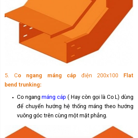
5.
C
o ngang máng cáp
điện 200x100
Flat
bend
trunking
:
Co ngang
máng cáp
( Hay còn gọi là Co L) dùng
để chuyển hướng hệ thống máng theo hướng
vuông góc trên cùng một mặt phẳng.