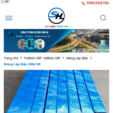
0982968786
Trang chủ
THANG CÁP - MÁNG CÁP
Máng cáp điện
Máng cáp điện 200x100