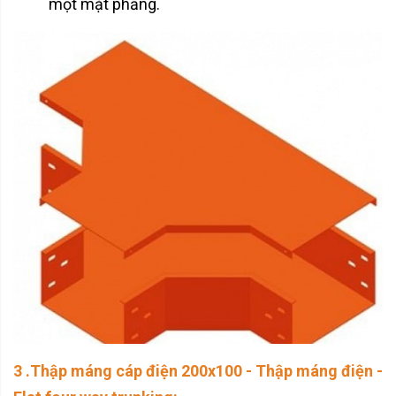
một mặt phẳng.
3 .Thập máng cáp điện 200x100 - Thập máng điện -