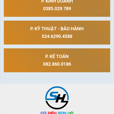
P. KINH DOANH
0385.029.789
P. KỸ THUẬT - BẢO HÀNH
024.6290.4588
P. KẾ TOÁN
082.860.0186