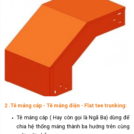
2 .Tê máng cáp - Tê máng điện - Flat tee trunking:
Tê máng cáp ( Hay còn gọi là Ngã Ba) dùng để
chia hệ thống máng thành ba hướng trên cùng