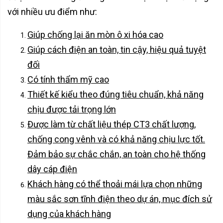
với nhiều ưu điểm như:
Giúp chống lại ăn mòn ô xi hóa cao
Giúp cách điện an toàn, tin cậy, hiệu quả tuyệt
đối
Có tính thẩm mỹ cao
Thiết kế kiểu theo đúng tiêu chuẩn, khả năng
chịu được tải trọng lớn
Được làm từ chất liệu thép CT3 chất lượng,
chống cong vênh và có khả năng chịu lực tốt.
Đảm bảo sự chắc chắn, an toàn cho hệ thống
dây cáp điện
Khách hàng có thể thoải mái lựa chọn những
màu sắc sơn tĩnh điện theo dự án, mục đích sử
dụng của khách hàng