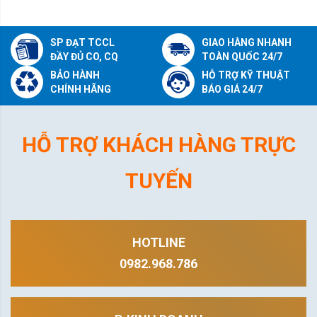
SP ĐẠT TCCL
GIAO HÀNG NHANH
ĐẦY ĐỦ CO, CQ
TOÀN QUỐC 24/7
BẢO HÀNH
HỖ TRỢ KỸ THUẬT
CHÍNH HÃNG
BÁO GIÁ 24/7
HỖ TRỢ KHÁCH HÀNG TRỰC
TUYẾN
HOTLINE
0982.968.786