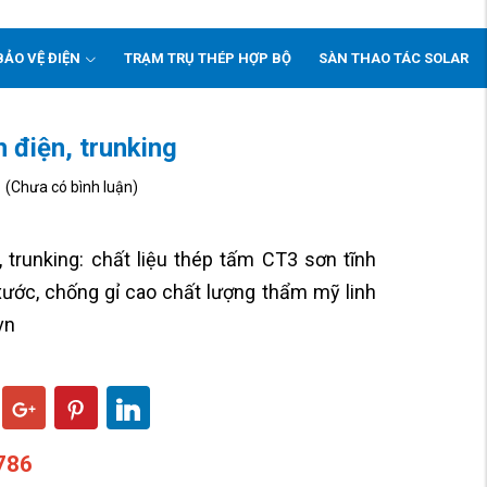
BẢO VỆ ĐIỆN
TRẠM TRỤ THÉP HỢP BỘ
SÀN THAO TÁC SOLAR
 điện, trunking
(Chưa có bình luận)
 trunking: chất liệu thép tấm CT3 sơn tĩnh
xước, chống gỉ cao chất lượng thẩm mỹ linh
vn
786