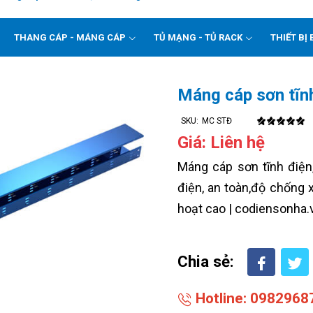
THANG CÁP - MÁNG CÁP
TỦ MẠNG - TỦ RACK
THIẾT BỊ 
Máng cáp sơn tĩnh
SKU:
MC STĐ
Giá: Liên hệ
Máng cáp sơn tĩnh điện,
điện, an toàn,độ chống 
hoạt cao | codiensonha.
Chia sẻ:
Hotline: 0982968