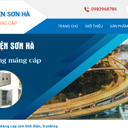
0982968786
ỆN SƠN HÀ
ÁNG CÁP
TRANG CHỦ
GIỚI THIỆU
SẢN PHẨ
Máng cáp sơn tĩnh điện, trunking