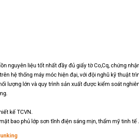
ồn nguyên liệu tốt nhất đầy đủ giấy tờ Co,Cq, chứng nhận 
 trên hệ thống máy móc hiện đại, với đội nghũ kỹ thuật t
ối lượng lớn và quy trình sản xuất được kiểm soát nghi
ùng.
hiết kế TCVN.
ặt bao phủ lớp sơn tĩnh điện sáng mịn, thẩm mỹ tinh tế 
runking