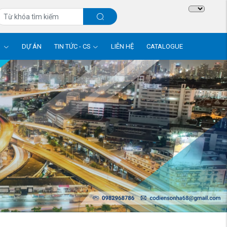
M
DỰ ÁN
TIN TỨC - CS
LIÊN HỆ
CATALOGUE