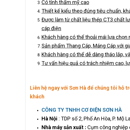
Có tính thẩm mỹ cao
Thiết kế kiểu theo đúng tiêu chuẩn, kh
Được làm từ chất liệu thép CT3 chất l
cáp điện
Khách hàng có thể thoải mái lựa chọn
Sản phẩm Thang Cáp, Máng Cáp với gi
Khách hàng có thể dễ dàng tháo lắp, vậ
Tư vấn hiệu quả có trách nhiệm cao, l
Liên hệ ngay với Sơn Hà để chúng tôi hỗ t
khách
CÔNG TY TNHH CƠ ĐIỆN SƠN HÀ
Hà Nội
: TDP số 2, Phố An Hòa, P. Mộ L
Nhà máy sản xuất :
Cụm công nghiệp d