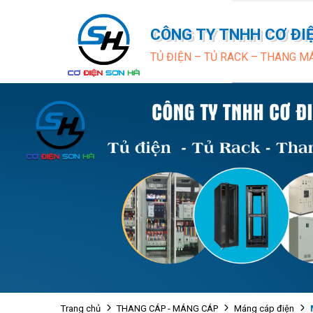
CÔNG TY TNHH CƠ ĐI
TỦ ĐIỆN – TỦ RACK – THANG M
Trang chủ
THANG CÁP - MÁNG CÁP
Máng cáp điện