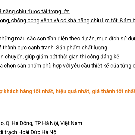
ả năng chịu được tải trọng lớn
ượng, chống cong vênh và có khả năng chịu lực tốt. Đảm 
 những màu sắc sơn tĩnh điện theo dự án, mục đích sử d
á thành cực cạnh tranh. Sản phẩm chất lượng
n chuyển, giúp giảm bớt thời gian thi công đáng kể
ựa chọn sản phẩm phù hợp với yêu cầu thiết kế của từng c
rợ khách hàng tốt nhất, hiệu quả nhất, giá thành tốt n
ao, Q. Hà Đông, TP Hà Nội, Việt Nam
i trạch Hoài Đức Hà Nội