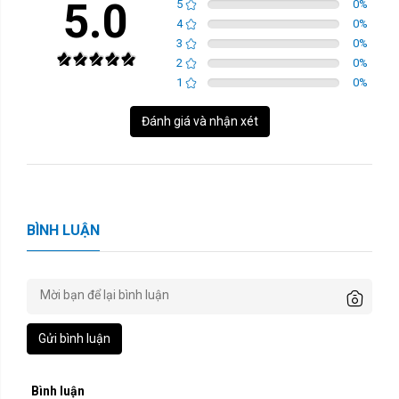
5.0
5
0
%
4
0
%
3
0
%
2
0
%
1
0
%
Đánh giá và nhận xét
BÌNH LUẬN
Gửi bình luận
Bình luận