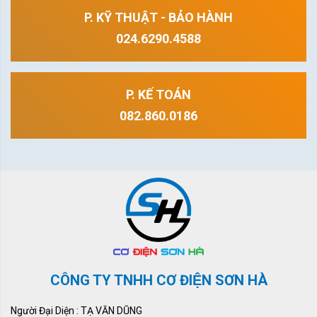
P. KỸ THUẬT - BẢO HÀNH
024.6290.4588
P. KẾ TOÁN
082.860.0186
CÔNG TY TNHH CƠ ĐIỆN SƠN HÀ
Người Đại Diện : TẠ VĂN DŨNG