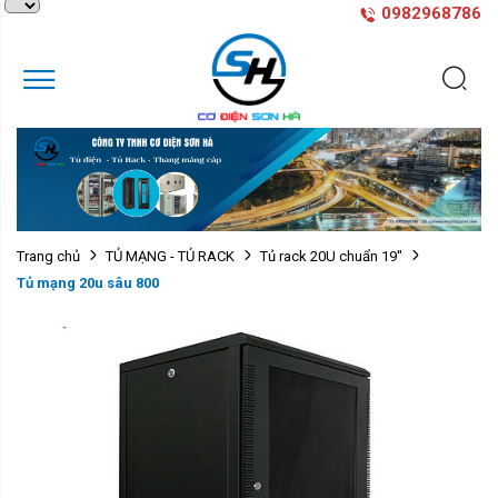
0982968786
Trang chủ
TỦ MẠNG - TỦ RACK
Tủ rack 20U chuẩn 19''
Tủ mạng 20u sâu 800