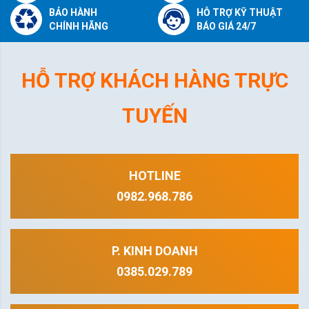
BẢO HÀNH
HỖ TRỢ KỸ THUẬT
CHÍNH HÃNG
BÁO GIÁ 24/7
HỖ TRỢ KHÁCH HÀNG TRỰC
TUYẾN
HOTLINE
0982.968.786
P. KINH DOANH
0385.029.789