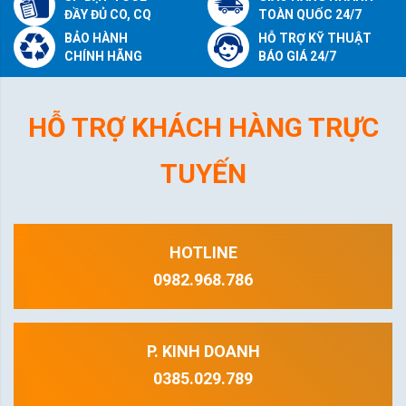
ĐẦY ĐỦ CO, CQ
TOÀN QUỐC 24/7
BẢO HÀNH
HỖ TRỢ KỸ THUẬT
CHÍNH HÃNG
BÁO GIÁ 24/7
HỖ TRỢ KHÁCH HÀNG TRỰC
TUYẾN
HOTLINE
0982.968.786
P. KINH DOANH
0385.029.789