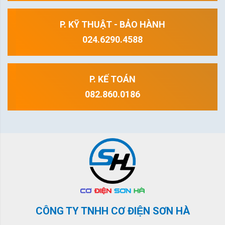
P. KỸ THUẬT - BẢO HÀNH
024.6290.4588
P. KẾ TOÁN
082.860.0186
CÔNG TY TNHH CƠ ĐIỆN SƠN HÀ