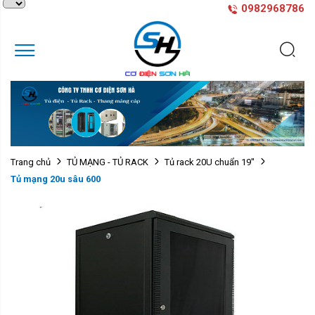
0982968786
Trang chủ
TỦ MẠNG - TỦ RACK
Tủ rack 20U chuẩn 19''
Tủ mạng 20u sâu 600