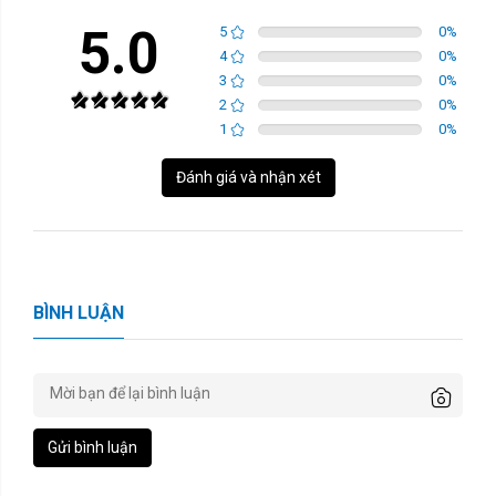
5.0
5
0
%
4
0
%
3
0
%
2
0
%
1
0
%
Đánh giá và nhận xét
BÌNH LUẬN
Gửi bình luận