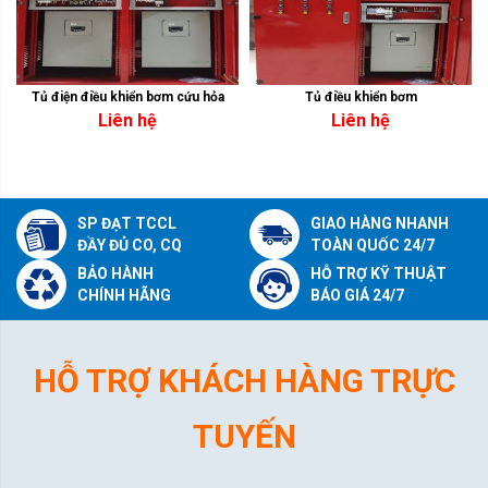
Tủ điện điều khiển bơm cứu hỏa
Tủ điều khiển bơm
Liên hệ
Liên hệ
SP ĐẠT TCCL
GIAO HÀNG NHANH
ĐẦY ĐỦ CO, CQ
TOÀN QUỐC 24/7
BẢO HÀNH
HỖ TRỢ KỸ THUẬT
CHÍNH HÃNG
BÁO GIÁ 24/7
HỖ TRỢ KHÁCH HÀNG TRỰC
TUYẾN