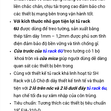
liền chắc chắn, chịu tải trọng cao đảm bảo cho
các thiết bị mạng bên trong vận hành tốt.
Với kích thước nhỏ gọn tiện lợi tủ rack
6U
được dùng để treo tường, sản xuất bằng
thép tấm dày 1mm – 1,2mm được phủ sơn tĩnh
điện đảm bảo độ bền vững và tính chống gỉ.
Cửa trước của
tủ rack 6U
treo tường có 1 bộ
khoá tròn và
cửa mica
giúp người dùng dễ dàng
quan sát các thiết bị bên trong
Cùng với thiết kế tủ rack khá linh hoạt từ SH
Rack với Lỗ Chờ đi dây thiết kế tinh tế và thuận
tiện với
2 lỗ trên nóc và 2 lỗ dưới đáy
tủ rack 6u
,
hạn chế tối đa sự xâm nhập của côn trùng.
Tiêu chuẩn: Tương thích các thiết bị tiêu chuẩn
19” EIA-310-D