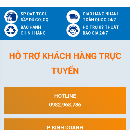
SP ĐẠT TCCL
GIAO HÀNG NHANH
ĐẦY ĐỦ CO, CQ
TOÀN QUỐC 24/7
BẢO HÀNH
HỖ TRỢ KỸ THUẬT
CHÍNH HÃNG
BÁO GIÁ 24/7
HỖ TRỢ KHÁCH HÀNG TRỰC
TUYẾN
HOTLINE
0982.968.786
P. KINH DOANH