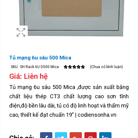
Tủ mạng 6u sâu 500 Mica
SKU:
SH Rack 6U D500 Mica
(Chưa có bình luận)
Giá: Liên hệ
Tủ mạng 6u sâu 500 Mica ,được sản xuất bằng
chất liệu thép CT3 chất lượng cao sơn tĩnh
điện,độ bền lâu dài, tủ có độ linh hoạt và thẩm mỹ
cao, thiết kế đạt chuẩn 19’’ | codiensonha.vn
Chia sẻ: