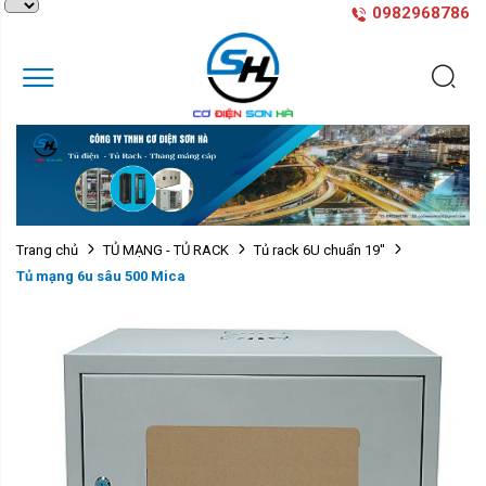
0982968786
Trang chủ
TỦ MẠNG - TỦ RACK
Tủ rack 6U chuẩn 19''
Tủ mạng 6u sâu 500 Mica