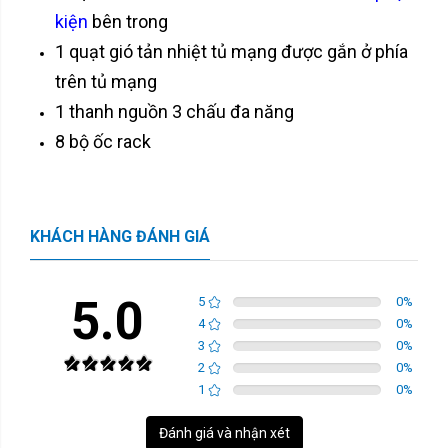
kiện
bên trong
1 quạt gió tản nhiệt tủ mạng được gắn ở phía
trên tủ mạng
1 thanh nguồn 3 chấu đa năng
8 bộ ốc rack
KHÁCH HÀNG ĐÁNH GIÁ
5.0
5
0
%
4
0
%
3
0
%
2
0
%
1
0
%
Đánh giá và nhận xét