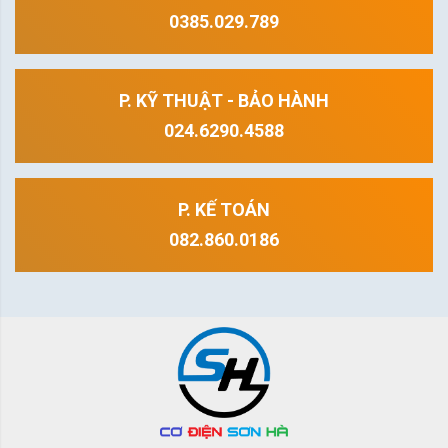
0385.029.789
P. KỸ THUẬT - BẢO HÀNH
024.6290.4588
P. KẾ TOÁN
082.860.0186