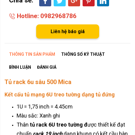
Hotline: 0982968786
Liên hệ báo giá
THÔNG TIN SẢN PHẨM
THÔNG SỐ KỸ THUẬT
BÌNH LUẬN
ĐÁNH GIÁ
Tủ rack 6u sâu 500 Mica
Kết cấu tủ mạng 6U treo tường dạng tủ đứng
1U = 1,75 inch = 4.45cm
Màu sắc: Xanh ghi
Thân
tủ rack 6U treo tường đ
ược thiết kế đạt
chuẩn
rack 19 inch
dạng khung có kết cầu hàn