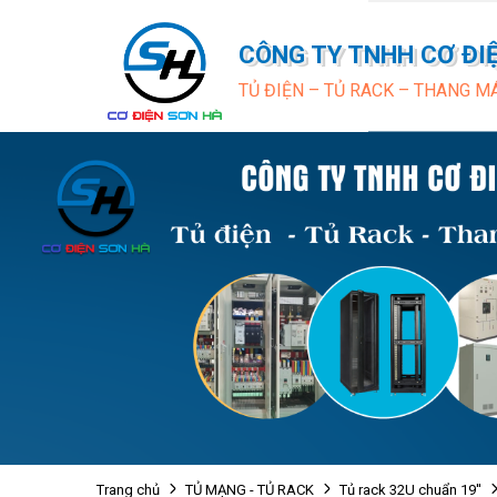
CÔNG TY TNHH CƠ ĐI
TỦ ĐIỆN – TỦ RACK – THANG M
Trang chủ
TỦ MẠNG - TỦ RACK
Tủ rack 32U chuẩn 19''