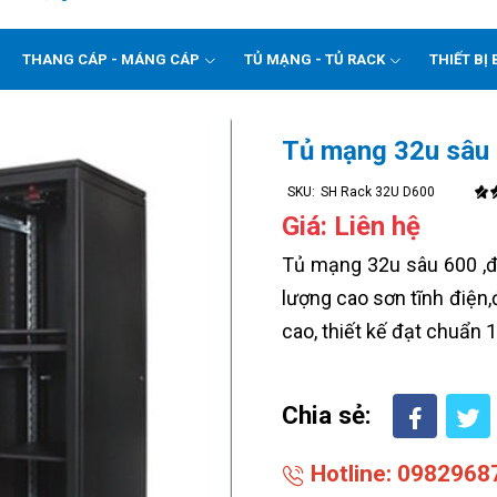
THANG CÁP - MÁNG CÁP
TỦ MẠNG - TỦ RACK
THIẾT BỊ 
Tủ mạng 32u sâu
SKU:
SH Rack 32U D600
Giá: Liên hệ
Tủ mạng 32u sâu 600 ,đ
lượng cao sơn tĩnh điện,
cao, thiết kế đạt chuẩn 1
Chia sẻ:
Hotline: 0982968