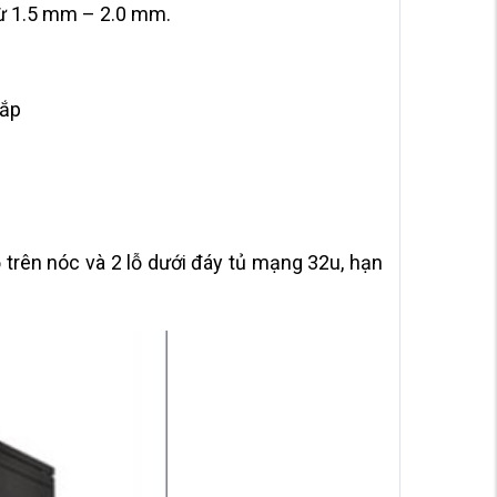
y từ 1.5 mm – 2.0 mm.
lắp
lỗ trên nóc và 2 lỗ dưới đáy tủ mạng 32u, hạn