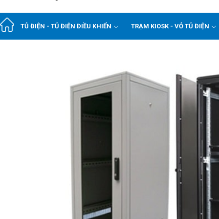
TỦ ĐIỆN - TỦ ĐIỆN ĐIỀU KHIỂN
TRẠM KIOSK - VỎ TỦ ĐIỆN