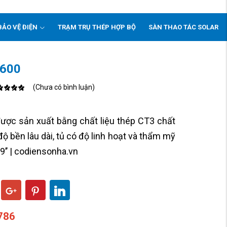
BẢO VỆ ĐIỆN
TRẠM TRỤ THÉP HỢP BỘ
SÀN THAO TÁC SOLAR
 600
(Chưa có bình luận)
ược sản xuất bằng chất liệu thép CT3 chất
độ bền lâu dài, tủ có độ linh hoạt và thẩm mỹ
9’’ | codiensonha.vn
786