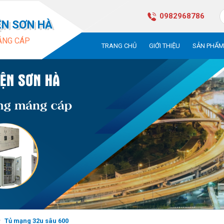
0982968786
ỆN SƠN HÀ
ÁNG CÁP
TRANG CHỦ
GIỚI THIỆU
SẢN PHẨ
Tủ mạng 32u sâu 600