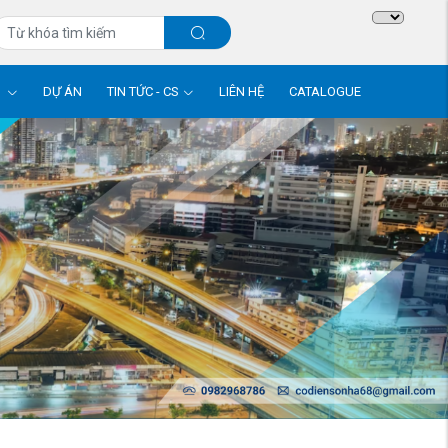
M
DỰ ÁN
TIN TỨC - CS
LIÊN HỆ
CATALOGUE