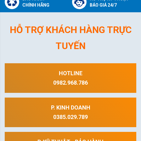
CHÍNH HÃNG
BÁO GIÁ 24/7
HỖ TRỢ KHÁCH HÀNG TRỰC
TUYẾN
HOTLINE
0982.968.786
P. KINH DOANH
0385.029.789