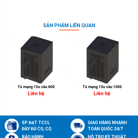
SẢN PHẨM LIÊN QUAN
Tủ mạng 15u sâu 600
Tủ mạng 15u sâu 1000
Liên hệ
Liên hệ
SP ĐẠT TCCL
GIAO HÀNG NHANH
ĐẦY ĐỦ CO, CQ
TOÀN QUỐC 24/7
BẢO HÀNH
HỖ TRỢ KỸ THUẬT