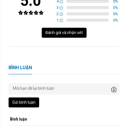
5.0
4
0
%
3
0
%
2
0
%
1
0
%
Đánh giá và nhận xét
BÌNH LUẬN
Gửi bình luận
Bình luận