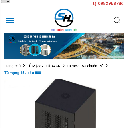
0982968786
Trang chủ
TỦ MẠNG - TỦ RACK
Tủ rack 15U chuẩn 19''
Tủ mạng 15u sâu 800