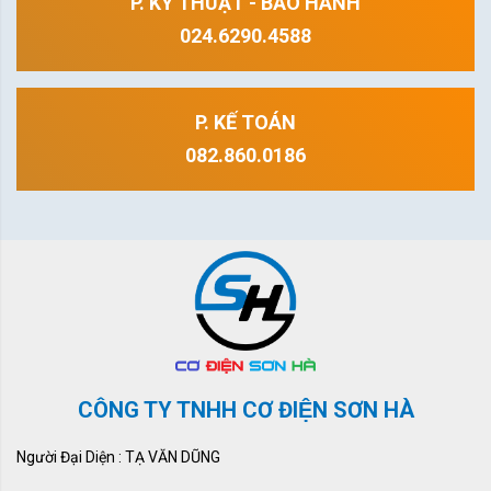
P. KỸ THUẬT - BẢO HÀNH
024.6290.4588
P. KẾ TOÁN
082.860.0186
CÔNG TY TNHH CƠ ĐIỆN SƠN HÀ
Người Đại Diện : TẠ VĂN DŨNG