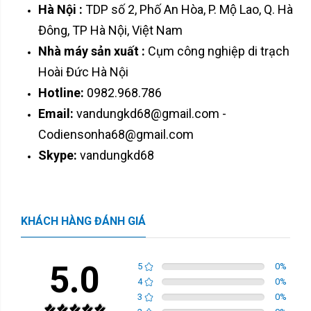
Hà Nội :
TDP số 2, Phố An Hòa, P. Mộ Lao, Q. Hà
Đông, TP Hà Nội, Việt Nam
Nhà máy sản xuất :
Cụm công nghiệp di trạch
Hoài Đức Hà Nội
Hotline:
0982.968.786
Email:
vandungkd68@gmail.com -
Codiensonha68@gmail.com
Skype:
vandungkd68
KHÁCH HÀNG ĐÁNH GIÁ
5.0
5
0
%
4
0
%
3
0
%