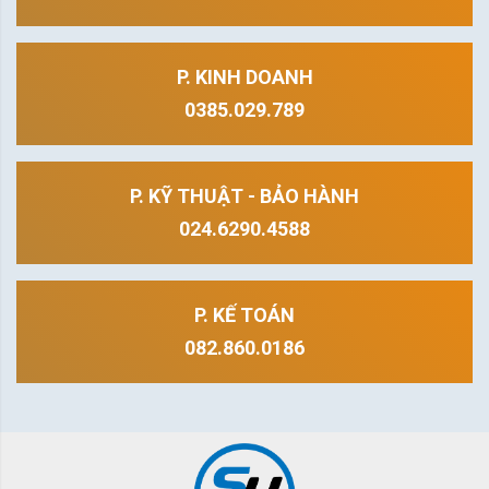
P. KINH DOANH
0385.029.789
P. KỸ THUẬT - BẢO HÀNH
024.6290.4588
P. KẾ TOÁN
082.860.0186