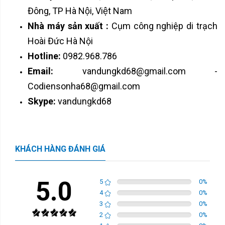
Đông, TP Hà Nội, Việt Nam
Nhà máy sản xuất :
Cụm công nghiệp di trạch
Hoài Đức Hà Nội
Hotline:
0982.968.786
Email:
vandungkd68@gmail.com -
Codiensonha68@gmail.com
Skype:
vandungkd68
KHÁCH HÀNG ĐÁNH GIÁ
5.0
5
0
%
4
0
%
3
0
%
2
0
%