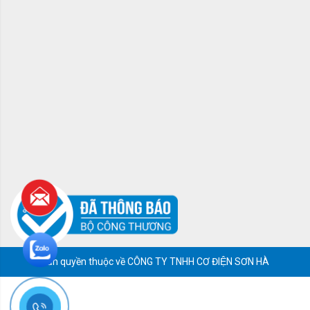
Bản quyền thuộc về CÔNG TY TNHH CƠ ĐIỆN SƠN HÀ