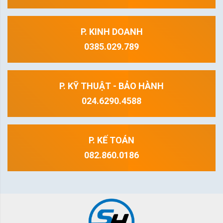
P. KINH DOANH
0385.029.789
P. KỸ THUẬT - BẢO HÀNH
024.6290.4588
P. KẾ TOÁN
082.860.0186