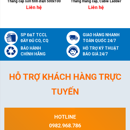
Thang cáp sơn tĩnh điện 500x100
Thang máng cáp, Cable Ladder
Liên hệ
Liên hệ
SP ĐẠT TCCL
GIAO HÀNG NHANH
ĐẦY ĐỦ CO, CQ
TOÀN QUỐC 24/7
BẢO HÀNH
HỖ TRỢ KỸ THUẬT
CHÍNH HÃNG
BÁO GIÁ 24/7
HỖ TRỢ KHÁCH HÀNG TRỰC
TUYẾN
HOTLINE
0982.968.786