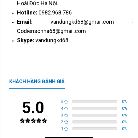
Hoài Đức Hà Nội
Hotline:
0982.968.786
Email:
vandungkd68@gmail.com -
Codiensonha68@gmail.com
Skype:
vandungkd68
KHÁCH HÀNG ĐÁNH GIÁ
5.0
5
0
%
4
0
%
3
0
%
2
0
%
1
0
%