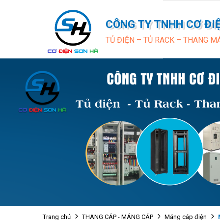
CÔNG TY TNHH CƠ ĐI
TỦ ĐIỆN – TỦ RACK – THANG M
Trang chủ
THANG CÁP - MÁNG CÁP
Máng cáp điện