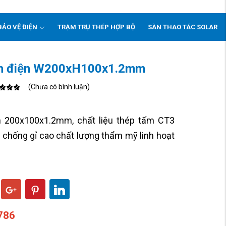
BẢO VỆ ĐIỆN
TRẠM TRỤ THÉP HỢP BỘ
SÀN THAO TÁC SOLAR
ĩnh điện W200xH100x1.2mm
(Chưa có bình luận)
iện 200x100x1.2mm, chất liệu thép tấm CT3
ộ chống gỉ cao chất lượng thẩm mỹ linh hoạt
786