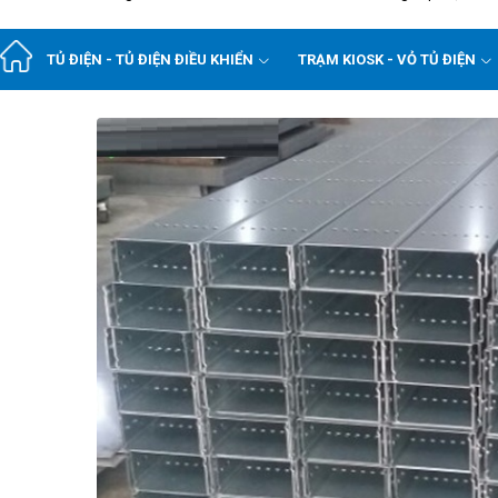
TỦ ĐIỆN - TỦ ĐIỆN ĐIỀU KHIỂN
TRẠM KIOSK - VỎ TỦ ĐIỆN