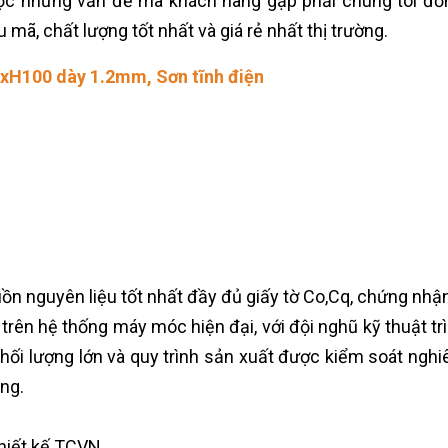
ợc những vấn đề mà khách hàng gặp phải chúng tôi đơn
, chất lượng tốt nhất và giá rẻ nhất thị trường.
0xH100 dày 1.2mm, Sơn tĩnh điện
ồn nguyên liệu tốt nhất đầy đủ giấy tờ Co,Cq, chứng nhận 
, trên hệ thống máy móc hiện đại, với đội nghũ kỹ thuật 
hối lượng lớn và quy trình sản xuất được kiểm soát ngh
ùng.
hiết kế TCVN.