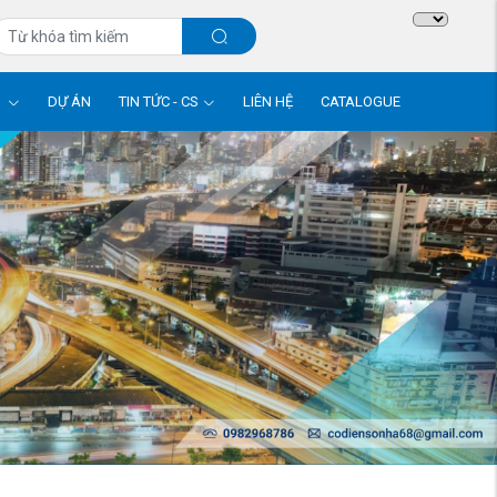
M
DỰ ÁN
TIN TỨC - CS
LIÊN HỆ
CATALOGUE