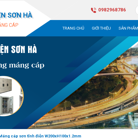
0982968786
ỆN SƠN HÀ
ÁNG CÁP
TRANG CHỦ
GIỚI THIỆU
SẢN PHẨ
Máng cáp sơn tĩnh điện W200xH100x1.2mm