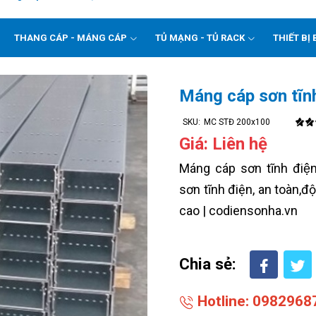
THANG CÁP - MÁNG CÁP
TỦ MẠNG - TỦ RACK
THIẾT BỊ 
Máng cáp sơn t
SKU:
MC STĐ 200x100
Giá: Liên hệ
Máng cáp sơn tĩnh đ
sơn tĩnh điện, an toàn,đ
cao | codiensonha.vn
Chia sẻ:
Hotline: 0982968