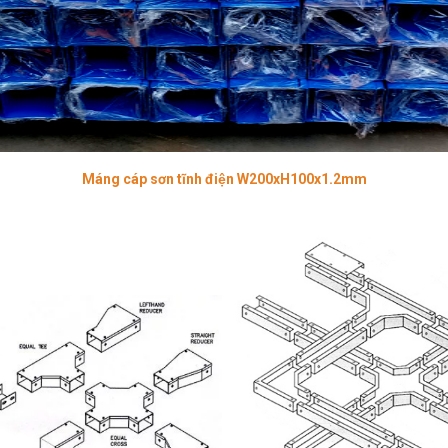
Máng cáp sơn tĩnh điện W200xH100x1.2mm