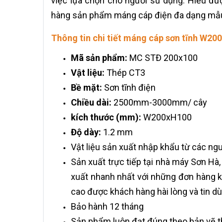
việc lựa chọn cho người sử dụng. Hiểu đư
hàng sản phẩm máng cáp điện đa dạng mẫu mã
Thông tin chi tiết máng cáp sơn tĩnh W20
Mã sản phẩm:
MC STĐ 200x100
Vật liệu:
Thép CT3
Bề mặt:
Sơn tĩnh điện
Chiều dài:
2500mm-3000mm/ cây
kích thước (mm):
W200xH100
Độ dày:
1.2 mm
Vật liệu sản xuất nhập khẩu từ các ngu
Sản xuất trực tiếp tại nhà máy Sơn Hà
xuất nhanh nhất với những đơn hàng k
cao được khách hàng hài lòng và tin d
Bảo hành 12 tháng
Sản phẩm luôn đạt đúng theo bản vẽ t