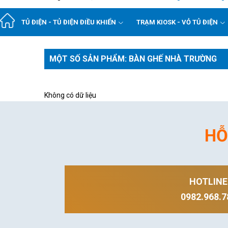
TỦ ĐIỆN - TỦ ĐIỆN ĐIỀU KHIỂN
TRẠM KIOSK - VỎ TỦ ĐIỆN
MỘT SỐ SẢN PHẨM: BÀN GHẾ NHÀ TRƯỜNG
Không có dữ liệu
HỖ
HOTLINE
0982.968.7