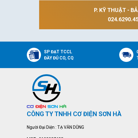
P. KỸ THUẬT - B
024.6290.4
SP ĐẠT TCCL
ĐẦY ĐỦ CO, CQ
CÔNG TY TNHH CƠ ĐIỆN SƠN HÀ
Người Đại Diện : TẠ VĂN DŨNG