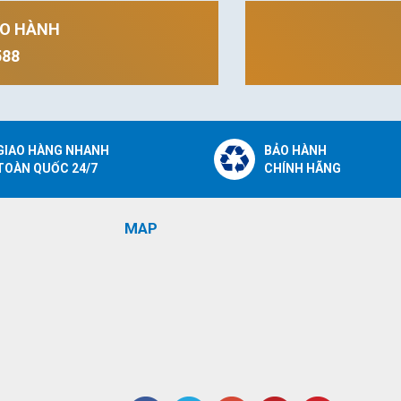
ẢO HÀNH
588
GIAO HÀNG NHANH
BẢO HÀNH
TOÀN QUỐC 24/7
CHÍNH HÃNG
MAP