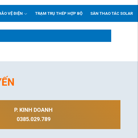
BẢO VỆ ĐIỆN
TRẠM TRỤ THÉP HỢP BỘ
SÀN THAO TÁC SOLAR
YẾN
P. KINH DOANH
0385.029.789