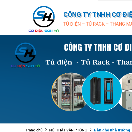
CÔNG TY TNHH CƠ ĐI
TỦ ĐIỆN – TỦ RACK – THANG M
Bàn ghế nhà trường
Trang chủ
NỘI THẤT VĂN PHÒNG