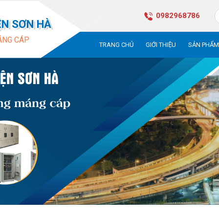
0982968786
ỆN SƠN HÀ
ÁNG CÁP
TRANG CHỦ
GIỚI THIỆU
SẢN PHẨ