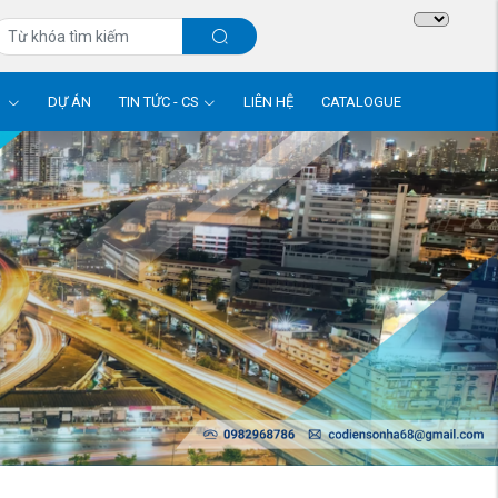
M
DỰ ÁN
TIN TỨC - CS
LIÊN HỆ
CATALOGUE