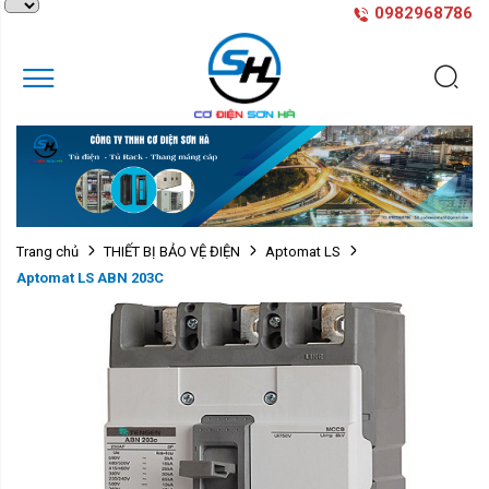
0982968786
Trang chủ
THIẾT BỊ BẢO VỆ ĐIỆN
Aptomat LS
Aptomat LS ABN 203C