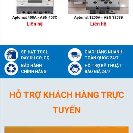
Aptomat 400A - ABN 403C
Aptomat 1200A - ABN 1203B
Liên hệ
Liên hệ
SP ĐẠT TCCL
GIAO HÀNG NHANH
ĐẦY ĐỦ CO, CQ
TOÀN QUỐC 24/7
BẢO HÀNH
HỖ TRỢ KỸ THUẬT
CHÍNH HÃNG
BÁO GIÁ 24/7
HỖ TRỢ KHÁCH HÀNG TRỰC
TUYẾN