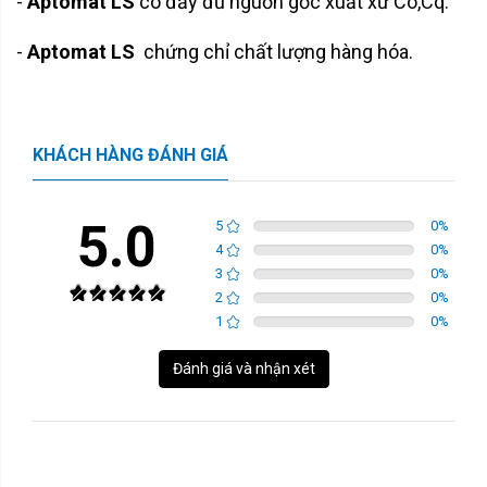
-
Aptomat LS
có đầy đủ nguồn gốc xuất xứ Co,Cq.
-
Aptomat LS
chứng chỉ chất lượng hàng hóa.
KHÁCH HÀNG ĐÁNH GIÁ
5.0
5
0
%
4
0
%
3
0
%
2
0
%
1
0
%
Đánh giá và nhận xét